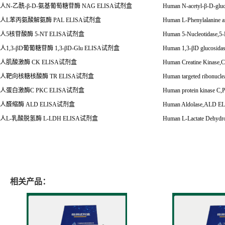
人
N-
乙酰
-
β
-D-
氨基葡萄糖苷酶
NAG ELISA
试剂盒
Human N-acetyl-
β
-D-glu
人
L
苯丙氨酸解氨酶
PAL ELISA
试剂盒
Human L-Phenylalanine 
人
5
核苷酸酶
5-NT ELISA试剂盒
Human 5-Nucleotidase,
人
1,3-
β
D
葡葡糖苷酶
1,3-
β
D-Glu ELISA
试剂盒
Human 1,3-
β
D glucosidas
人肌酸激酶
CK ELISA
试剂盒
Human Creatine Kinase
人靶向核糖核酸酶
TR ELISA
试剂盒
Human targeted ribonucl
人蛋白激酶
C PKC ELISA
试剂盒
Human protein kinase C
人醛缩酶
ALD ELISA
试剂盒
Human Aldolase,ALD E
人
L-
乳酸脱氢酶
L-LDH ELISA
试剂盒
Human L-Lactate Dehyd
相关产品：