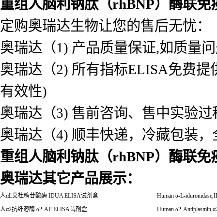
重组人脑利钠肽（rhBNP）酶联
定购奥瑞达生物让您的售后无忧：
奥瑞达（1) 产品质量保证,如质量
奥瑞达（2) 所有指标ELISA免
有效性)
奥瑞达（3) 售前咨询、售中实验
奥瑞达（4) 顺丰快递，冷藏包装
重组人脑利钠肽（rhBNP）酶联
奥瑞达其它产品展示：
人
α
L
艾杜糖苷酸酶
IDUA ELISA
试剂盒
Human
α
-L-iduronidase
人
α
2
抗纤溶酶
α
2-AP ELISA
试剂盒
Human
α
2-Antiplasmin,
α