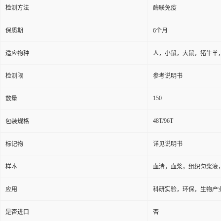
检测方法
酶联免疫
保质期
6个月
适应物种
人，小鼠，大鼠，猪牛羊
检测限
参考说明书
150
数量
48T/96T
包装规格
标记物
详见说明书
样本
血清，血浆，组织匀浆液
应用
科研实验，环保，生物产
是否进口
否