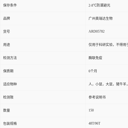
保存条件
2-8℃防潮避光
品牌
广州奥瑞达生物
ARD05782
货号
用途
仅用于科研实验，不得用
检测方法
酶联免疫
保质期
6个月
适应物种
人，小鼠，大鼠，猪牛羊
检测限
参考说明书
150
数量
48T/96T
包装规格