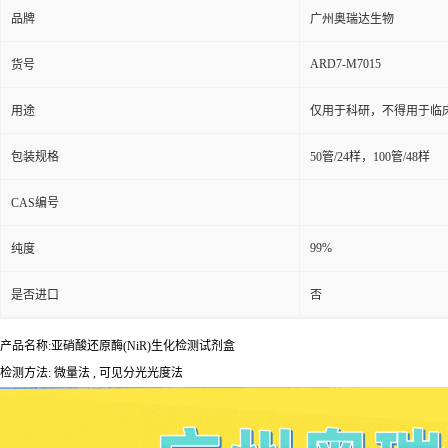
品牌
广州奥瑞达生物
ARD7-M7015
货号
用途
仅用于科研，不得用于临
包装规格
50管/24样，100管/48样
CAS编号
99%
纯度
是否进口
否
产品名称:亚硝酸还原酶(NiR)生化检测试剂盒
检测方法: 微量法 , 可见分光光度法