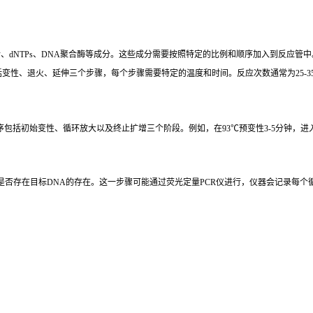
、dNTPs、DNA聚合酶等成分。这些成分需要按照特定的比例和顺序加入到反应管中
包括变性、退火、延伸三个步骤，每个步骤需要特定的温度和时间。反应次数通常为25-3
括初始变性、循环放大以及终止扩增三个阶段。例如，在93℃预变性3-5分钟，进入循环扩增
是否存在目标DNA的存在。这一步骤可能通过荧光定量PCR仪进行，仪器会记录每个