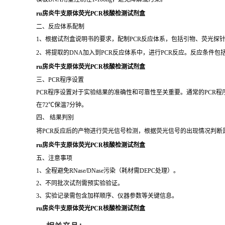
ru房炎牛支原体荧光PCR核酸检测试剂盒
二、反应体系配制
1、根据试剂盒说明书的要求，配制PCR反应体系，包括引物、荧光探针
2、将提取的DNA加入到PCR反应体系中，进行PCR反应。反应条件
ru房炎牛支原体荧光PCR核酸检测试剂盒
三、PCR程序设置
PCR程序设置对于实验结果的准确性和可靠性至关重要。通常的PCR程序包
在72℃保温7分钟。
四、 结果判别
将PCR反应后的产物进行荧光信号检测，根据荧光信号的出现情况判断
ru房炎牛支原体荧光PCR核酸检测试剂盒
五、注意事项
1、全程避免RNase/DNase污染（耗材需DEPC处理）。
2、不同批次试剂需预实验验证。
3、实验记录需包含加样顺序、仪器参数等关键信息。
ru房炎牛支原体荧光PCR核酸检测试剂盒