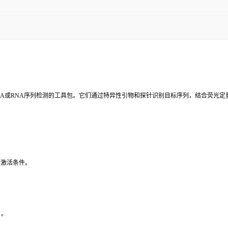
NA或RNA序列检测的工具包。它们通过特异性引物和探针识别目标序列，结合荧光定
查激活条件。
）。