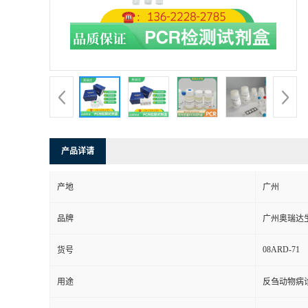
产品详请
产地
广州
品牌
广州奥瑞达
08ARD-71
货号
用途
反刍动物病