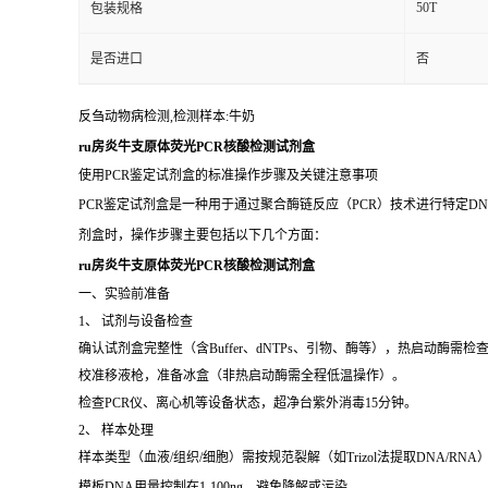
50T
包装规格
是否进口
否
反刍动物病检测,检测样本:牛奶
ru房炎牛支原体荧光PCR核酸检测试剂盒
使用PCR鉴定试剂盒的标准操作步骤及关键注意事项
PCR鉴定试剂盒是一种用于通过聚合酶链反应（PCR）技术进行特定D
剂盒时，操作步骤主要包括以下几个方面：
ru房炎牛支原体荧光PCR核酸检测试剂盒
一、实验前准备
1、 试剂与设备检查
确认试剂盒完整性（含Buffer、dNTPs、引物、酶等），热启动酶需检
校准移液枪，准备冰盒（非热启动酶需全程低温操作）。
检查PCR仪、离心机等设备状态，超净台紫外消毒15分钟。
2、 样本处理
样本类型（血液/组织/细胞）需按规范裂解（如Trizol法提取DNA/RNA
模板DNA用量控制在1-100ng，避免降解或污染。