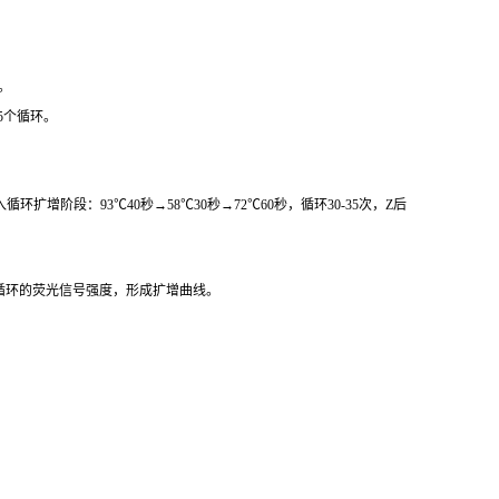
。
5个循环。
阶段：93℃40秒→58℃30秒→72℃60秒，循环30-35次，Z后
循环的荧光信号强度，形成扩增曲线。