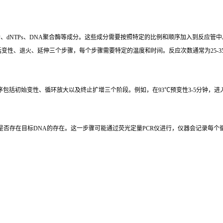
、dNTPs、DNA聚合酶等成分。这些成分需要按照特定的比例和顺序加入到反应管中
包括变性、退火、延伸三个步骤，每个步骤需要特定的温度和时间。反应次数通常为25-3
括初始变性、循环放大以及终止扩增三个阶段。例如，在93℃预变性3-5分钟，进入循环扩增
是否存在目标DNA的存在。这一步骤可能通过荧光定量PCR仪进行，仪器会记录每个