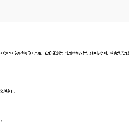
NA或RNA序列检测的工具包。它们通过特异性引物和探针识别目标序列，结合荧光定
查激活条件。
）。