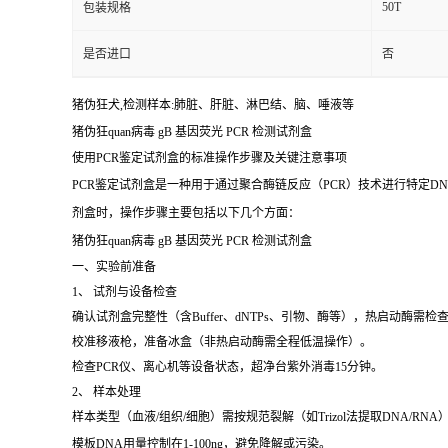
50T
包装规格
是否进口
否
猪伪狂犬,检测样本:肺脏、肝脏、淋巴结、脑、唾液等
猪伪狂quan病毒 gB 基因荧光 PCR 检测试剂盒
使用PCR鉴定试剂盒的标准操作步骤及关键注意事项
PCR鉴定试剂盒是一种用于通过聚合酶链反应（PCR）技术进行特定D
剂盒时，操作步骤主要包括以下几个方面：
猪伪狂quan病毒 gB 基因荧光 PCR 检测试剂盒
一、实验前准备
1、 试剂与设备检查
确认试剂盒完整性（含Buffer、dNTPs、引物、酶等），热启动酶需检
校准移液枪，准备冰盒（非热启动酶需全程低温操作）。
检查PCR仪、离心机等设备状态，超净台紫外消毒15分钟。
2、 样本处理
样本类型（血液/组织/细胞）需按规范裂解（如Trizol法提取DNA/RNA
模板DNA用量控制在1-100ng，避免降解或污染。