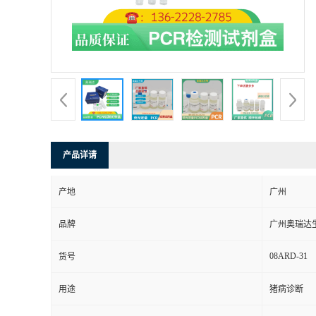
产品详请
产地
广州
品牌
广州奥瑞达
08ARD-31
货号
用途
猪病诊断