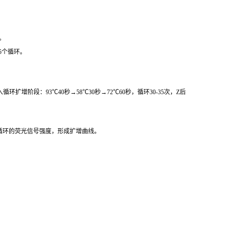
。
5个循环。
阶段：93℃40秒→58℃30秒→72℃60秒，循环30-35次，Z后
循环的荧光信号强度，形成扩增曲线。