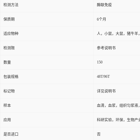
检测方法
酶联免疫
保质期
6个月
适应物种
人，小鼠，大鼠，猪牛羊
检测限
参考说明书
150
数量
48T/96T
包装规格
标记物
详见说明书
样本
血清，血浆，组织匀浆液
应用
科研实验，环保，生物产
是否进口
否