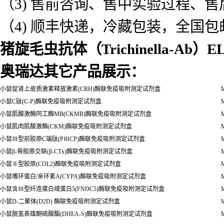
（3) 售前咨询、售中实验过程、
（4) 顺丰快递，冷藏包装，全国包
猪旋毛虫抗体（Trichinella-Ab）
奥瑞达其它产品展示：
小鼠促肾上皮质激素释放激素(CRH)酶联免疫吸附测定试剂盒
M
小鼠C肽(C-P)酶联免疫吸附测定试剂盒
M
小鼠肌酸激酶同工酶MB(CKMB)酶联免疫吸附测定试剂盒
M
小鼠肌肉肌酸激酶(CKM)酶联免疫吸附测定试剂盒
M
小鼠Ⅲ型前胶原C端肽(PⅢCP)酶联免疫吸附测定试剂盒
M
小鼠β-骨胶原交联(β-CTx)酶联免疫吸附测定试剂盒
M
小鼠Ⅱ型胶原(COL2)酶联免疫吸附测定试剂盒
M
小鼠嗜环蛋白/亲环素A(CYPA)酶联免疫吸附测定试剂盒
M
小鼠含Ⅲ型纤连蛋白域蛋白5(FNDC5)酶联免疫吸附测定试剂盒
M
小鼠D-二聚体(D2D) 酶联免疫吸附测定试剂盒
M
小鼠脱氢表雄酮硫酸酯(DHEA-S)酶联免疫吸附测定试剂盒
M