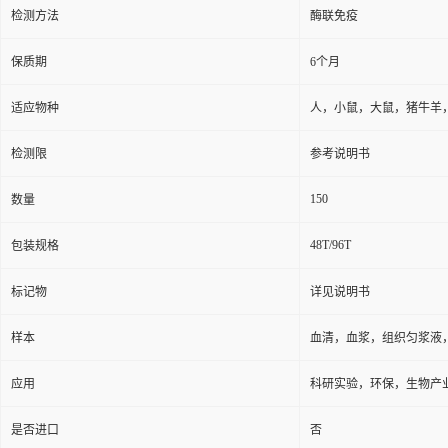
检测方法
酶联免疫
保质期
6个月
适应物种
人，小鼠，大鼠，猪牛羊
检测限
参考说明书
150
数量
48T/96T
包装规格
标记物
详见说明书
样本
血清，血浆，组织匀浆液
应用
科研实验，环保，生物产
是否进口
否