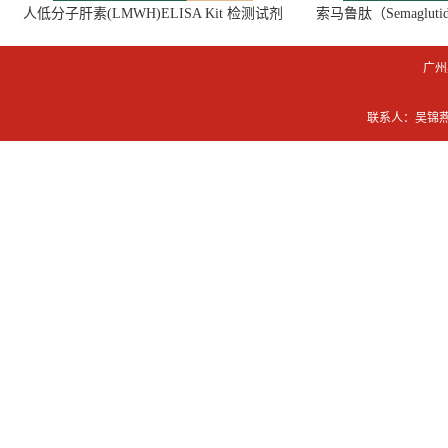
人低分子肝素(LMWH)ELISA Kit 检测试剂
索马鲁肽（Semaglut
盒
广州
联系人：吴锦