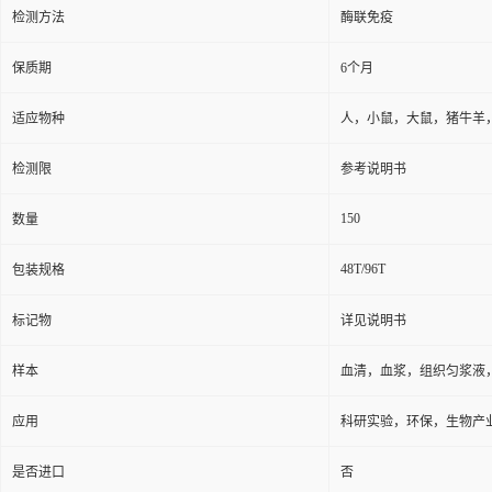
检测方法
酶联免疫
保质期
6个月
适应物种
人，小鼠，大鼠，猪牛羊
检测限
参考说明书
150
数量
48T/96T
包装规格
标记物
详见说明书
样本
血清，血浆，组织匀浆液
应用
科研实验，环保，生物产
是否进口
否