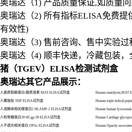
奥瑞达（1) 产品质量保证,如质量
奥瑞达（2) 所有指标ELISA免
有效性)
奥瑞达（3) 售前咨询、售中实验
奥瑞达（4) 顺丰快递，冷藏包装
猪（TGEV）ELISA检测试剂盒
奥瑞达其它产品展示：
人基质裂解蛋白
/
基质溶素
MAT ELISA
试剂盒
Human matrilysin,MAT 
人螺旋肽
THP ELISA
试剂盒
Human triple-helical pep
人溶酶体相关膜蛋白
2 HLAMP-2 ELISA
试剂盒
Human human lysosomal-
人软骨糖蛋白
39 HCgp-39 ELISA
试剂盒
Human Cartilage glycopr
人不透光相关蛋白
OPAs ELISA
试剂盒
Human Opacity-associate