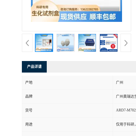
产品详请
产地
广州
品牌
广州奥瑞达
ARD7-M702
货号
用途
仅用于科研