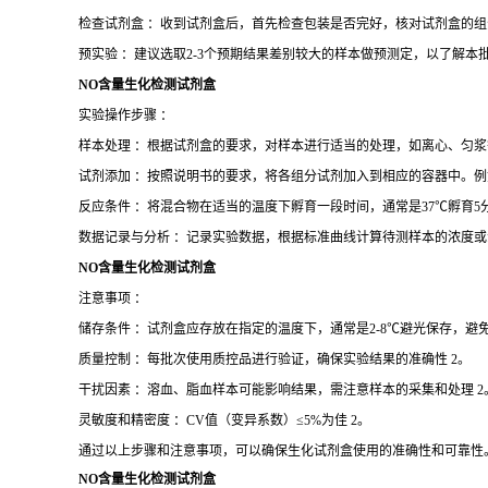
检查试剂盒 ：收到试剂盒后，首先检查包装是否完好，核对试剂盒的组
预实验 ：建议选取2-3个预期结果差别较大的样本做预测定，以了解本
NO含量生化检测试剂盒
实验操作步骤 ：
样本处理 ：根据试剂盒的要求，对样本进行适当的处理，如离心、匀浆等
试剂添加 ：按照说明书的要求，将各组分试剂加入到相应的容器中。例
反应条件 ：将混合物在适当的温度下孵育一段时间，通常是37℃孵育5
数据记录与分析 ：记录实验数据，根据标准曲线计算待测样本的浓度或活
NO含量生化检测试剂盒
注意事项 ：
储存条件 ：试剂盒应存放在指定的温度下，通常是2-8℃避光保存，避免
质量控制 ：每批次使用质控品进行验证，确保实验结果的准确性 2。
干扰因素 ：溶血、脂血样本可能影响结果，需注意样本的采集和处理 2
灵敏度和精密度 ：CV值（变异系数）≤5%为佳 2。
通过以上步骤和注意事项，可以确保生化试剂盒使用的准确性和可靠性
NO含量生化检测试剂盒