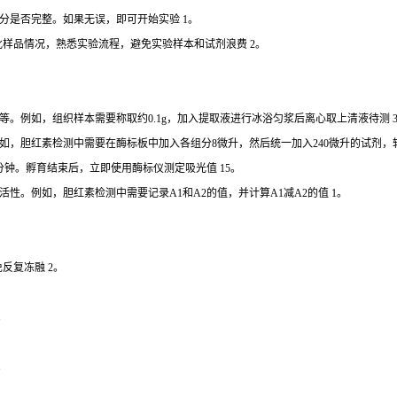
分是否完整。如果无误，即可开始实验 1。
批样品情况，熟悉实验流程，避免实验样本和试剂浪费 2。
。例如，组织样本需要称取约0.1g，加入提取液进行冰浴匀浆后离心取上清液待测 3
如，胆红素检测中需要在酶标板中加入各组分8微升，然后统一加入240微升的试剂，轻
分钟。孵育结束后，立即使用酶标仪测定吸光值 15。
性。例如，胆红素检测中需要记录A1和A2的值，并计算A1减A2的值 1。
反复冻融 2。
。
。