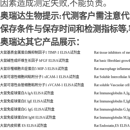
因素造成测定失败,不能负责。
奥瑞达生物提示:代测客户需注意
保存条件与保存时间和检测指标等
奥瑞达其它产品展示：
大鼠基质金属蛋白酶抑制因子
1 TIMP-1 ELISA
试剂盒
Rat tissue inhibitors of 
大鼠碱性成纤维生长因子
bFGF ELISA
试剂盒
Rat basic fibroblast gro
大鼠巨噬细胞炎症蛋白
5 MIP-5 ELISA
试剂盒
Rat macrophage inflamma
大鼠可溶性细胞间粘附分子
1 sICAM-1 ELISA
试剂盒
Rat Soluble Intercellul
大鼠可溶性血管细胞粘附分子
1 sVCAM-1 ELISA
试剂盒
Rat soluble Vascuolar c
大鼠免疫球蛋白
A IgA ELISA
试剂盒
Rat Immunoglobulin A,I
大鼠免疫球蛋白
E IgE ELISA
试剂盒
Rat Immunoglobulin E,I
大鼠免疫球蛋白
G IgG ELISA
试剂盒
Rat Immunoglobulin G,I
大鼠免疫球蛋白
M IgM ELISA
试剂盒
Rat Immunoglobulin M,
大鼠内皮抑素
ES ELISA
试剂盒
Rat Endostatin,ES ELISA