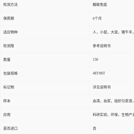
检测方法
酶联免疫
保质期
6个月
适应物种
人，小鼠，大鼠，猪牛羊
检测限
参考说明书
150
数量
48T/96T
包装规格
标记物
详见说明书
样本
血清，血浆，组织匀浆液
应用
科研实验，环保，生物产
是否进口
否