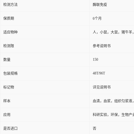
检测方法
酶联免疫
保质期
6个月
适应物种
人，小鼠，大鼠，猪牛羊
检测限
参考说明书
150
数量
48T/96T
包装规格
标记物
详见说明书
样本
血清，血浆，组织匀浆液
应用
科研实验，环保，生物产
是否进口
否