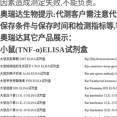
因素造成测定失败,不能负责。
奥瑞达生物提示:代测客户需注意
保存条件与保存时间和检测指标等
奥瑞达其它产品展示：
小鼠(TNF-α)ELISA试剂盒
大鼠双氢睾酮
DHT ELISA
试剂盒
Rat Dihydrotestosteron
大鼠结缔组织生长因子
CTGF ELISA
试剂盒
Rat connective tissue gr
大鼠抗精子抗体
AsAb ELISA
试剂盒
Rat anti-sperm antibody
大鼠甲状旁腺激素
PTH ELISA
试剂盒
Rat Parathyroid hormon
大鼠组胺
HIS ELISA
试剂盒
Rat Histamine,HIS ELIS
大鼠白介素
13 IL-13 ELISA试剂盒
Rat Interleukin 13,IL-13
大鼠白介素
15 IL-15 ELISA
试剂盒
Rat Interleukin 15,IL-15
大鼠白介素
16 IL-16 ELISA
试剂盒
Rat Interleukin 16,IL-16