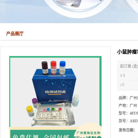
产品展厅
小鼠肿瘤坏
起订量 (盒
1-5
≥5
品牌：
广州
产地：
广州
型号：
48T/
货号：
ARD
发布日期：