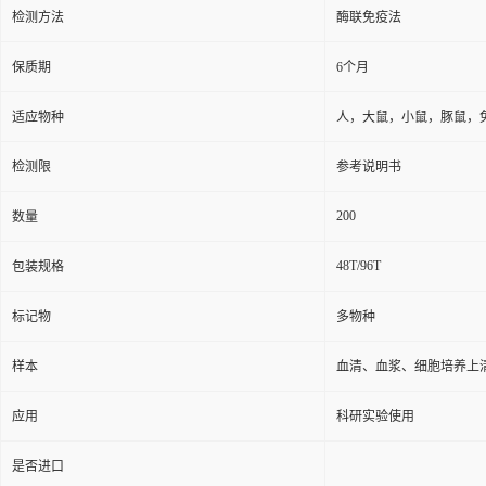
检测方法
酶联免疫法
保质期
6个月
适应物种
人，大鼠，小鼠，豚鼠，
检测限
参考说明书
200
数量
48T/96T
包装规格
标记物
多物种
样本
血清、血浆、细胞培养上
应用
科研实验使用
是否进口