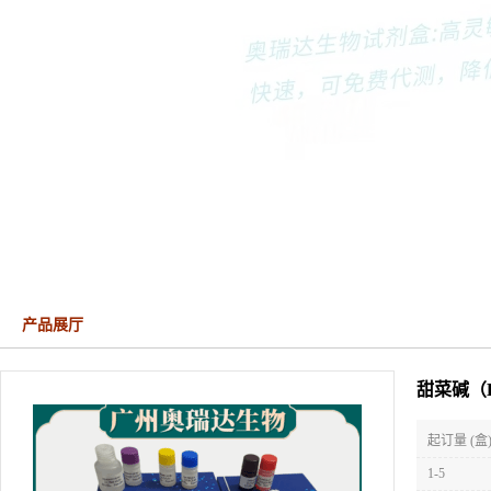
产品展厅
甜菜碱（B
起订量 (盒
1-5