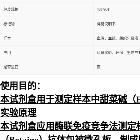
48T/96T
包装规格
标记物
详见说明书
样本
血清，血浆，组织匀浆液
应用
科研实验，环保，生物产
是否进口
否
使用目的：
本试剂盒用于测定样本中甜菜碱（Be
实验原理
本试剂盒应用酶联免疫竞争法测定标本
（Betaine）抗体包被微孔板，制