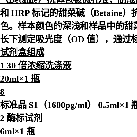
和 HRP 标记的甜菜碱（Betai
色。样本颜色的深浅和样品中的甜菜碱（
长下测定吸光度（OD 值），通过标
试剂盒组成
1 30 倍浓缩洗涤液
20ml×1 瓶
8
标准品 S1（1600pg/ml） 0.5ml×1 
2 酶标试剂
6ml×1 瓶