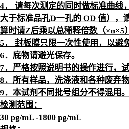
4． 请每次测定的同时做标准曲线
大于标准品孔D一孔的 OD 值）
算时请Z后乘以总稀释倍数（×n×5
5． 封板膜只限一次性使用，以避
6．底物请避光保存。
7．严格按照说明书的操作进行，试
8．所有样品，洗涤液和各种废弃
9．本试剂不同批号组分不得混用
检测范围：
30 pg/mL -1800 pg/mL