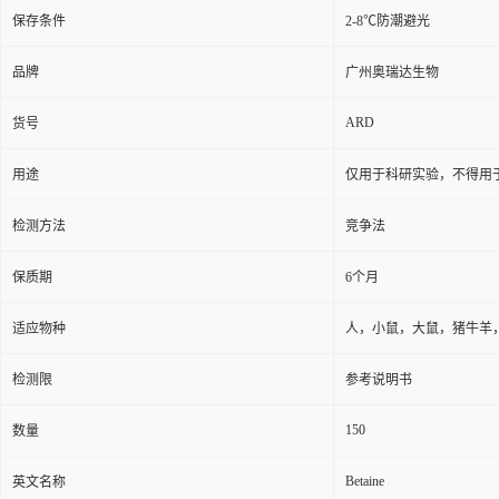
保存条件
2-8℃防潮避光
品牌
广州奥瑞达生物
ARD
货号
用途
仅用于科研实验，不得用
检测方法
竞争法
保质期
6个月
适应物种
人，小鼠，大鼠，猪牛羊
检测限
参考说明书
150
数量
Betaine
英文名称