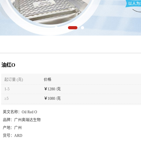
油红O
起订量 (克)
价格
1-5
￥
1280 /克
≥5
￥
1080 /克
英文名称：
Oil Red O
品牌：
广州奥瑞达生物
产地：
广州
货号：
ARD