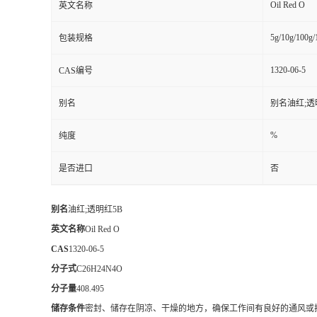
Oil Red O
英文名称
5g/10g/100g/
包装规格
1320-06-5
CAS编号
别名
别名油红;透
%
纯度
是否进口
否
别名
油红;透明红5B
英文名称
Oil Red O
CAS
1320-06-5
分子式
C26H24N4O
分子量
408.495
储存条件
密封、储存在阴凉、干燥的地方，确保工作间有良好的通风或