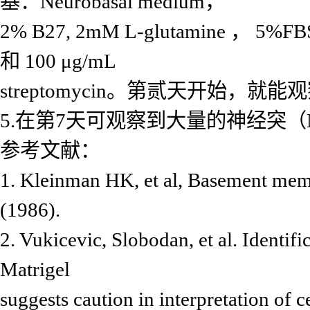
基：Neurobasal medium，
2% B27, 2mM L-glutamine ， 5%FB
和 100 μg/mL
streptomycin。第贰天开始，
5.在第7天可观察到大量的神经突（Ne
参考文献：
1. Kleinman HK, et al, Basement memb
(1986).
2. Vukicevic, Slobodan, et al. Identi
Matrigel
suggests caution in interpretation of c