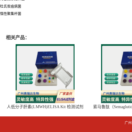
杜氏炭疽病菌
惰性聚集杆菌
相关产品：
人低分子肝素(LMWH)ELISA Kit 检测试剂
索马鲁肽（Semaglut
盒
广州