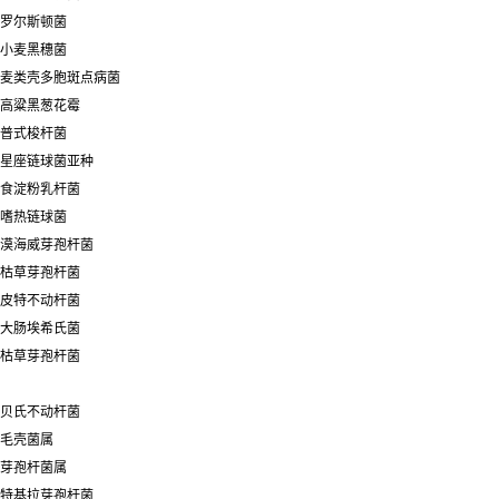
罗尔斯顿菌
小麦黑穗菌
麦类壳多胞斑点病菌
高粱黑葱花霉
普式梭杆菌
星座链球菌亚种
食淀粉乳杆菌
嗜热链球菌
漠海威芽孢杆菌
枯草芽孢杆菌
皮特不动杆菌
大肠埃希氏菌
枯草芽孢杆菌
贝氏不动杆菌
毛壳菌属
芽孢杆菌属
特基拉芽孢杆菌