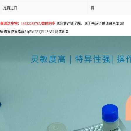
48T/96T
包装规格
标记物
酶标板.试剂.标准品等
样本
细胞,血清,组织,尿液,唾液
应用
科研实验.环保.生物产业.
是否进口
否
奥瑞达生物：13622282785/微信同步
试剂盒详情了解，说明书及价格请联系本司！
植物果胶果酯酶31(PME31)ELISA检测试剂盒