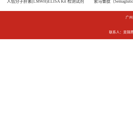
人低分子肝素(LMWH)ELISA Kit 检测试剂
索马鲁肽（Semaglut
盒
广州
联系人：吴锦