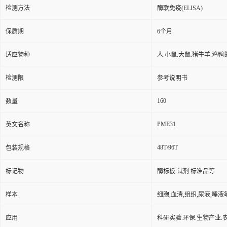
保存条件
2-8℃
品牌
奥瑞达生物
ARD00234
货号
用途
仅用于科研实验,不能用于
检测方法
酶联免疫(ELISA)
保质期
6个月
适应物种
人.小鼠.大鼠.猪牛羊.鸡鸭
检测限
参考说明书
160
数量
PME31
英文名称