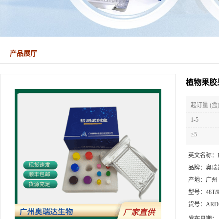
产品展厅
植物果胶果
起订量 (盒
1-5