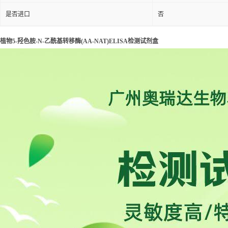
48T/96T
包装规格
标记物
酶标板.试剂.标准品等
样本
细胞,血清,组织,尿液,唾液
应用
科研实验.环保.生物产业.
是否进口
否
植物5-羟色胺-N-乙酰基转移酶(AA-NAT)ELISA检测试剂盒