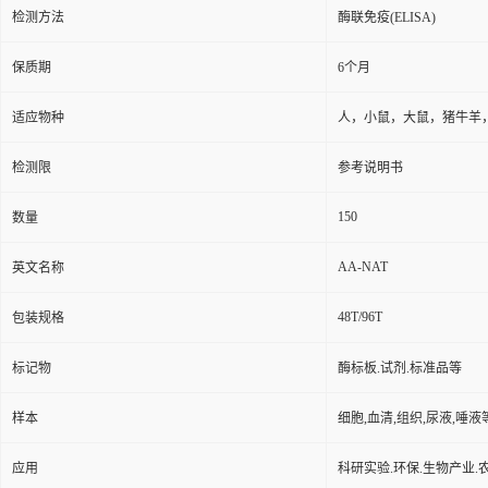
保存条件
2-8℃
品牌
广州奥瑞达生物
ARD00286
货号
用途
仅用于科研实验,不能用于
检测方法
酶联免疫(ELISA)
保质期
6个月
适应物种
人，小鼠，大鼠，猪牛羊
检测限
参考说明书
150
数量
AA-NAT
英文名称