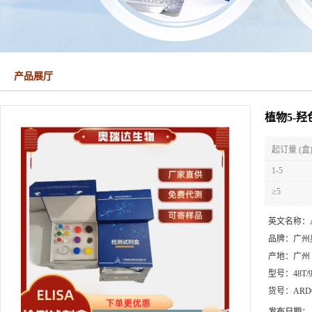
产品展厅
植物5-羟
起订量 (盒
1-5