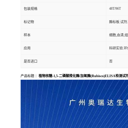
样本
细胞,血清,
应用
科研实验.环
是否进口
否
产品标题 ：
植物核糖-1,5-二磷酸羧化酶/加氧酶(Rubisco)ELISA检测试