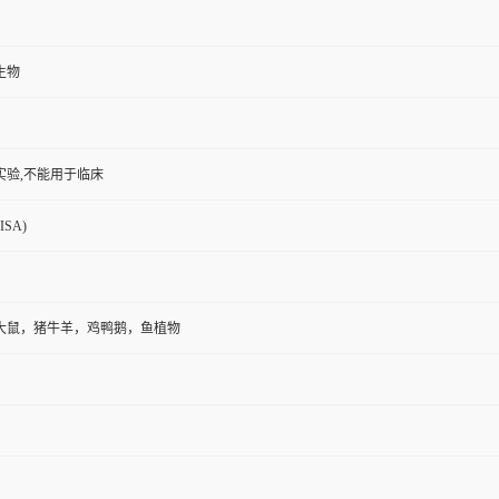
实验,不能用于临床
SA)
大鼠，猪牛羊，鸡鸭鹅，鱼植物
.标准品等