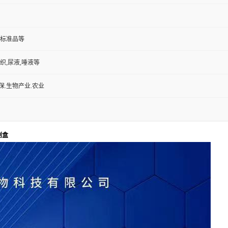
组织,尿液,唾液等
保.生物产业.农业
剂盒