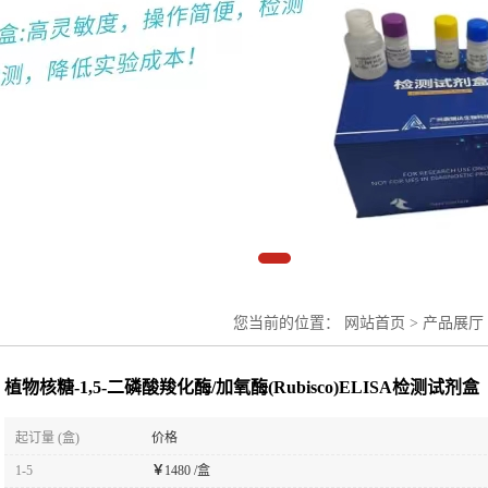
您当前的位置：
网站首页
>
产品展厅
(Rubisco)ELISA检测试剂盒
植物核糖-1,5-二磷酸羧化酶/加氧酶(Rubisco)ELISA检测试剂盒
起订量 (盒)
价格
1-5
￥
1480 /盒
≥5
￥
1280 /盒
英文名称：
Rubisco
品牌：
广州奥瑞达生物