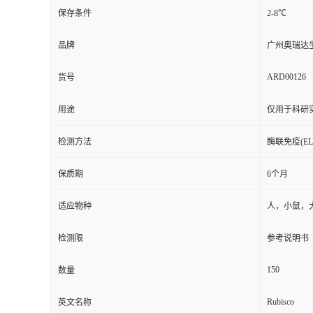
ARD00126
货号
用途
仅用于科研
检测方法
酶联免疫(ELI
保质期
6个月
适应物种
人，小鼠，
检测限
参考说明书
150
数量
Rubisco
英文名称
48T/96T
包装规格
标记物
酶标板.试剂