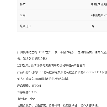
应用
科研实验.环
是否进口
否
广州奥瑞达生物（专业生产厂家）丰富的经验、优良的品质，种类齐全，
务，解决您的后顾之忧！
欢迎致电 / 微信详情咨询说明书及价格等相关产品资料！
产品名称：植物UDP葡萄糖神经酰胺葡萄糖基转移酶(UGCG)ELISA检
别名：酶联免疫吸附测定分析检测试剂盒
产品规格：48T/96T
保存条件：2-8℃
有效期：6个月
试剂盒优势：灵敏度高，特异性强，检测数据好，操作方便快捷。
供应种属有：人，大鼠，小鼠，豚鼠，兔，犬，猴，猪，牛羊马，鸡鸭