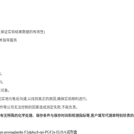
务,保证实验结果数据的有效性)
技术指导服务
剂。
剂。
果可靠。
面如实地与售后沟通,以找到真正的原因,确保实验顺利进行。
操作等公司无法控制的因素造成测定失败,不能负责。
、有无特殊的化学处理、保存条件与保存时间和检测指标等,客户填写代测单特别珍贵
pi-prostaglandin F2alpha,8-epi-PGF2
α
ELISA
试剂盒
cular Endothelial-Cadherin Complex,VE-cad ELISA
试剂盒