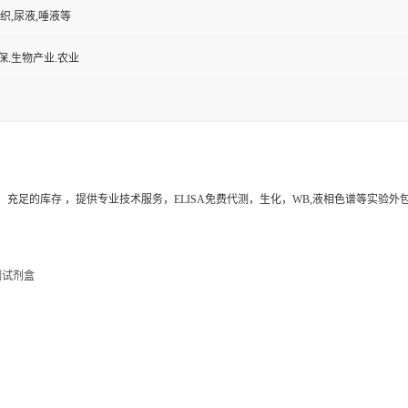
保.生物产业.农业
充足的库存 ，提供专业技术服务，ELISA免费代测，生化，WB,液相色谱等实验
测试剂盒
鹅等