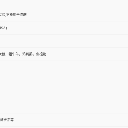
实验,不能用于临床
SA)
大鼠，猪牛羊，鸡鸭鹅，鱼植物
.标准品等
组织,尿液,唾液等