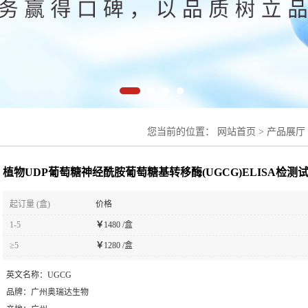
您当前的位置：
网站首页
>
产品展厅
移酶(UGCG)ELISA检测试剂盒
植物UDP葡萄糖神经酰胺葡萄糖基转移酶(UGCG)ELISA检测
起订量 (盒)
价格
1-5
￥
1480 /盒
≥5
￥
1280 /盒
英文名称：
UGCG
品牌：
广州奥瑞达生物
产地：
广州
型号：
48T/96T