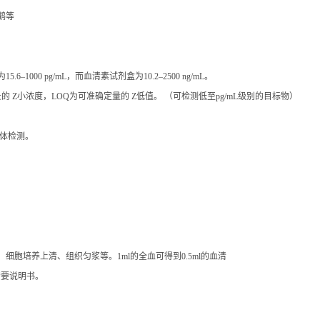
000 pg/mL，而血清素试剂盒为10.2–2500 ng/mL。
 Z小浓度，LOQ为可准确定量的 Z低值。 （可检测低至pg/mL级别的目标物）
体检测。
胞培养上清、组织匀浆等。1ml的全血可得到0.5ml的血清
索要说明书。
测的标本，储存在4℃备用，如有特殊原因需要周期收集标本，