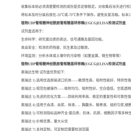
将标本及时分装后放在-20℃或-70℃条件下保存。避免反复冻融。标本2-
植物UDP葡萄糖神经酰胺葡萄糖基转移酶(UGCG)ELISA检测试剂盒
试剂盒适用于：
生命科学：研究蛋白质的表达、信号通路及基因功能。
食品安全：检测农药残留、抗生素及过敏原。
环境监测：分析水体或土壤中的污染物（如重金属、微生物等等）
植物UDP葡萄糖神经酰胺葡萄糖基转移酶(UGCG)ELISA检测试剂盒
奥瑞达生物 试剂盒优势如下:
奥瑞达 1) 选用优选原装进口抗体——敏感性高、吸附性能好、特异性
奥瑞达 2) 规范包被操作——吸附均匀、吸附性好、空白值低、空底透
奥瑞达 3) 先进的优化方案——回收利用率高、稳定的重复性和可靠性强
奥瑞达 4) 适用于血清、血浆、体液、、胸腹水、脑脊液、组织匀浆,
奥瑞达 5) 可检测指标品种齐全:蛋白质、抗体、抗原、细胞因子等多种
奥瑞达 6) 价格优惠，量大从优
奥瑞达 7) 支持定制，可定制您需要检测范围
植物UDP葡萄糖神经酰胺葡萄糖基转移酶(UGCG)ELISA检测试剂盒