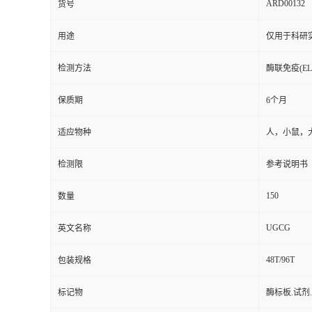
用途
仅用于科研
检测方法
酶联免疫(ELI
保质期
6个月
适应物种
人，小鼠，
检测限
参考说明书
150
数量
UGCG
英文名称
48T/96T
包装规格
标记物
酶标板.试剂
样本
细胞,血清,