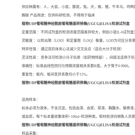
酶联 产品用途：仅供科研检测，不得用于临床
植物UDP葡萄糖神经酰胺葡萄糖基转移酶(UGCG)ELISA检测试剂盒
定量范围 ：不同试剂盒的检测浓度范围差异较大，例如小鼠IL-6试剂盒为15.6–1
灵敏度 ：以检出限（LOD）和定量限（LOQ）衡量，LOD为可区分背景的
特异性强 ：通过双抗体夹心法减少交叉反应（适合大分子检测）
灵活性高 ：竞争法可检测小分子抗原（如药物残留），间接法适用于抗
准确性：标准品线性回归与预期浓度相关系数R值，大于等于0.9900。
重复性：板内、板间变异系数均小于15%。
植物UDP葡萄糖神经酰胺葡萄糖基转移酶(UGCG)ELISA检测试剂盒
适用样本：
标本必须为液体，不含沉淀。包括血清、血浆、尿液、胸腹水、脑脊液、细
或血浆。每个标本量收集体积=100ul×检测种类。取材前须向销售人员
植物UDP葡萄糖神经酰胺葡萄糖基转移酶(UGCG)ELISA检测试剂盒
样品采集：
收集标本前必须清楚要检测的成份是否足够稳定。对收集后当天进行检