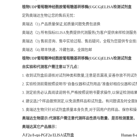
定购奥瑞达生物让您的售后无忧：
奥瑞达（1) 产品质量保证,如质量问题免费包退换
奥瑞达（2) 所有指标ELISA免费提供代测服务(为客户提供来样检测服
奥瑞达（3) 售前咨询、售中实验过程、售后疑问，全程为您提供专业
奥瑞达（4) 顺丰快递，冷藏包装，全国包邮
植物UDP葡萄糖神经酰胺葡萄糖基转移酶(UGCG)ELISA检测试剂盒
自实验和代测客户需注意以下几点
：
1. 收到试剂盒后请核对试剂种类和数量,注意是否漏液,妥善存放不同试
2. 实验检测前需按照说明书“自备仪器和试剂用品”准备好相应仪器和试
3. 测定前务必认真阅读说明书,严格按照说明书要求操作,以保证检测结
4. 建议选2个样品做预测定,以免浪费样品和试剂盒。有问题请及时全
5. 奥瑞达生物只针对试剂盒质量本身负责,对于因用户的样品、保存和
奥瑞达生物提示:代测客户需注意代测样品性质与数量、是否检测重复
奥瑞达其它产品展示：
人
F2
α
8-epi-PGF2
α
ELISA
试剂盒
Human 8-e
人
VE-cad ELISA
试剂盒
Human Vas