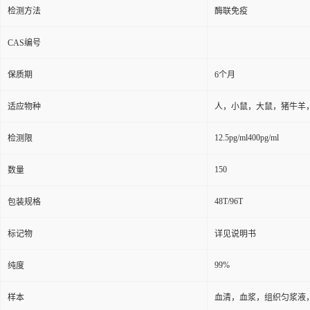
检测方法
酶联免疫
CAS编号
保质期
6个月
适应物种
人，小鼠，大鼠，猪牛羊
12.5pg/ml400pg/ml
检测限
150
数量
48T/96T
包装规格
标记物
详见说明书
99%
纯度
样本
血清，血浆，组织匀浆液