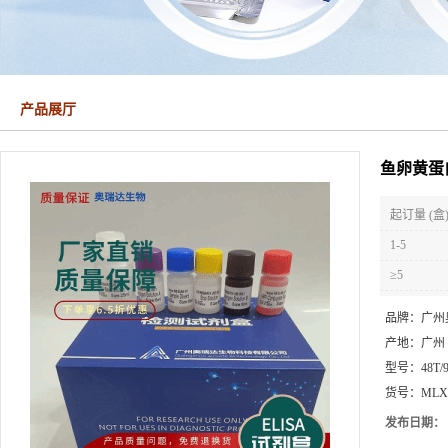
产品展厅
鱼卵黄蛋白
起订量 (盒
1-5
≥5
品牌：
广州
产地：
广州
型号：
48T/
货号：
MLX
发布日期：