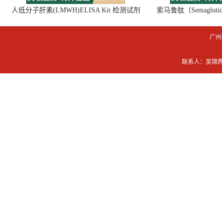
人低分子肝素(LMWH)ELISA Kit 检测试剂
索马鲁肽（Semaglut
盒
广州
联系人：吴锦