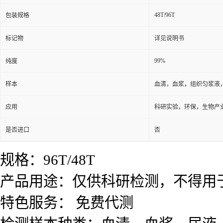
样本
血清，血浆，组织匀浆液
应用
科研实验，环保，生物产
是否进口
否
规格：96T/48T
产品用途：仅供科研检测，不得用
特色服务： 免费代测
检测样本种类：血清，血浆，尿液
广州奥瑞达生物 13622282785
供应
鹅，植物，鱼，昆虫ELISA试剂盒
鱼精氨酸加压素(AVP)ELISA试剂