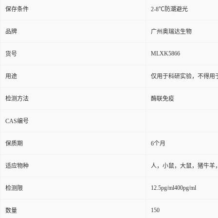
用途
仅用于科研实验，不得用
检测方法
酶联免疫
CAS编号
保质期
6个月
适应物种
人，小鼠，大鼠，猪牛羊
12.5pg/ml400pg/ml
检测限
150
数量
48T/96T
包装规格
标记物
详见说明书
99%
纯度