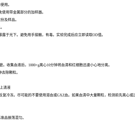
前使用。
免使用带金属部分的加样器。
成份及样品。
水。
暴露于光下。避免用手接触，有毒。实验完成后应立即读取OD值。
管。收集血液后，1000×g离心10分钟将血清和红细胞迅速小心地分离。
分钟去除颗粒。
取上清液
存，避免反复冷冻。尽可能的不要使用溶血或GXZ血。如果血清中大量颗粒，检测前先离
标准品振荡混匀。