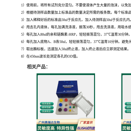
1）使用前，将所有试剂充分混匀。不要使液体产生大量的泡沫，以免
2）根据待测样品数量加上标准品的数量决定所需的板条数。每个标准品
3）加入稀释好后的标准品50ul于反应孔、加入待测样品50ul于反应孔
4）甩去孔内液体，每孔加满洗涤液，振荡30秒，甩去洗涤液，用吸水
5）每孔加入80ul的亲和链酶素-HRP，轻轻振荡混匀，37℃温育30分钟
6）每孔加入底物A、B各50ul，轻轻振荡混匀，37℃温育10分钟。避免
7）取出酶标板，迅速加入50ul终止液，加入终止液后应立即测定结果。
8）在450nm波长处测定各孔的OD值。
相关产品：