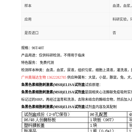
样本
血清，血浆
应用
科研实验，
是否进口
否
规格：96T/48T
产品用途：仅供科研检测，不得用于临床
特色服务： 免费代测
检测样本种类：血清，血浆，尿液，组织匀浆，细胞上清液，灌洗液，
广州奥瑞达生物 13622282785
供应种属有：大鼠，小鼠，豚鼠，兔，犬，
鱼黑色素细胞刺激素(MSH)ELISA试剂盒
试验原理：
鱼黑色素细胞刺激素(MSH)ELISA试剂盒
是固相夹心法酶联免疫吸附实
标记过的HRP。再经过温育和洗涤，去除未结合的酶结合物，然后加入
鱼黑色素细胞刺激素(MSH)ELISA试剂盒
试剂盒内容及其配制