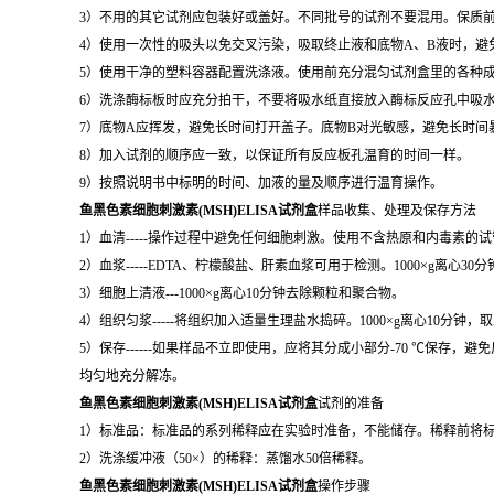
3）不用的其它试剂应包装好或盖好。不同批号的试剂不要混用。保质
4）使用一次性的吸头以免交叉污染，吸取终止液和底物A、B液时，避
5）使用干净的塑料容器配置洗涤液。使用前充分混匀试剂盒里的各种
6）洗涤酶标板时应充分拍干，不要将吸水纸直接放入酶标反应孔中吸
7）底物A应挥发，避免长时间打开盖子。底物B对光敏感，避免长时间
8）加入试剂的顺序应一致，以保证所有反应板孔温育的时间一样。
9）按照说明书中标明的时间、加液的量及顺序进行温育操作。
鱼黑色素细胞刺激素(MSH)ELISA试剂盒
样品收集、处理及保存方法
1）血清-----操作过程中避免任何细胞刺激。使用不含热原和内毒素的试
2）血浆-----EDTA、柠檬酸盐、肝素血浆可用于检测。1000×g离心30
3）细胞上清液---1000×g离心10分钟去除颗粒和聚合物。
4）组织匀浆-----将组织加入适量生理盐水捣碎。1000×g离心10分钟，
5）保存------如果样品不立即使用，应将其分成小部分-70 ℃保
均匀地充分解冻。
鱼黑色素细胞刺激素(MSH)ELISA试剂盒
试剂的准备
1）标准品：标准品的系列稀释应在实验时准备，不能储存。稀释前将
2）洗涤缓冲液（50×）的稀释：蒸馏水50倍稀释。
鱼黑色素细胞刺激素(MSH)ELISA试剂盒
操作步骤