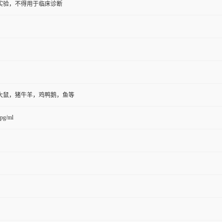
实验，不得用于临床诊断
大鼠，猪牛羊，鸡鸭鹅，鱼等
pg/ml