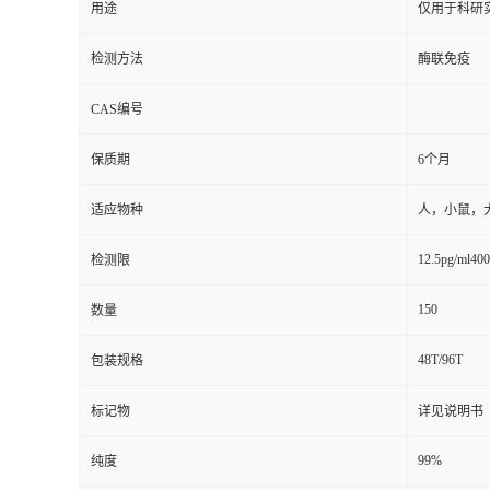
用途
仅用于科研
检测方法
酶联免疫
CAS编号
保质期
6个月
适应物种
人，小鼠，
12.5pg/ml400
检测限
150
数量
48T/96T
包装规格
标记物
详见说明书
99%
纯度