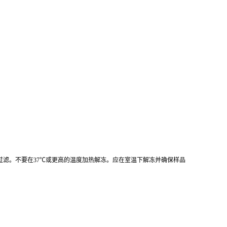
心或过滤。不要在37℃或更高的温度加热解冻。应在室温下解冻并确保样品