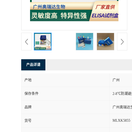
产品详请
产地
广州
保存条件
2-8℃防潮
品牌
广州奥瑞达
MLXK5855
货号