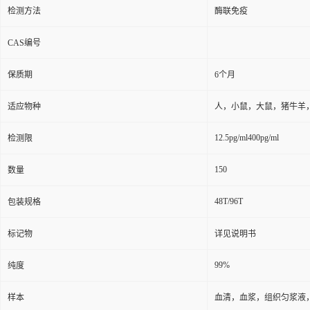
检测方法
酶联免疫
CAS编号
保质期
6个月
适应物种
人，小鼠，大鼠，猪牛羊
12.5pg/ml400pg/ml
检测限
150
数量
48T/96T
包装规格
标记物
详见说明书
99%
纯度
样本
血清，血浆，组织匀浆液