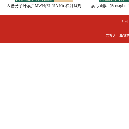
人低分子肝素(LMWH)ELISA Kit 检测试剂
索马鲁肽（Semaglut
盒
广州
联系人：吴锦